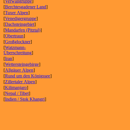
[
Verwallgruppe
]
[
Berchtesgadener Land
]
[
Tuxer Alpen
]
[
Venedigergruppe
]
[
Dachsteingebiet
]
[
Mandarfen (Pitztal)
]
[
Obertraun
]
[
Großglockner
]
[
Watzmann-
Überschreitung
]
[
Iran
]
[
Wettersteingebirge
]
[
Allgäuer Alpen
]
[
Rund um den Königssee
]
[
Zillertaler Alpen
]
[
Kilimanjaro
]
[
Nepal / Tibet
]
[
Indien / Stok Khangri
]