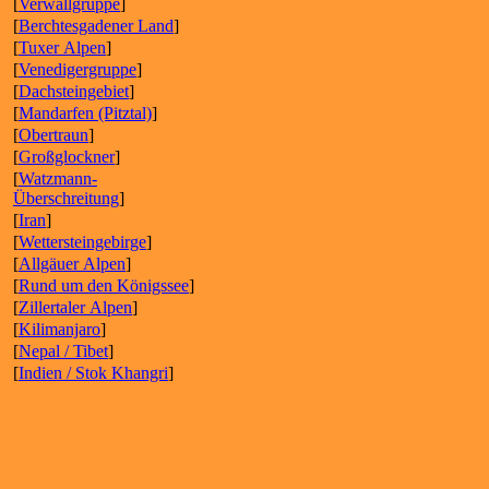
[
Verwallgruppe
]
[
Berchtesgadener Land
]
[
Tuxer Alpen
]
[
Venedigergruppe
]
[
Dachsteingebiet
]
[
Mandarfen (Pitztal)
]
[
Obertraun
]
[
Großglockner
]
[
Watzmann-
Überschreitung
]
[
Iran
]
[
Wettersteingebirge
]
[
Allgäuer Alpen
]
[
Rund um den Königssee
]
[
Zillertaler Alpen
]
[
Kilimanjaro
]
[
Nepal / Tibet
]
[
Indien / Stok Khangri
]