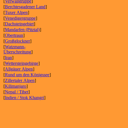
[
Verwallgruppe
]
[
Berchtesgadener Land
]
[
Tuxer Alpen
]
[
Venedigergruppe
]
[
Dachsteingebiet
]
[
Mandarfen (Pitztal)
]
[
Obertraun
]
[
Großglockner
]
[
Watzmann-
Überschreitung
]
[
Iran
]
[
Wettersteingebirge
]
[
Allgäuer Alpen
]
[
Rund um den Königssee
]
[
Zillertaler Alpen
]
[
Kilimanjaro
]
[
Nepal / Tibet
]
[
Indien / Stok Khangri
]