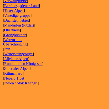
[
Verwallgruppe
]
[
Berchtesgadener Land
]
[
Tuxer Alpen
]
[
Venedigergruppe
]
[
Dachsteingebiet
]
[
Mandarfen (Pitztal)
]
[
Obertraun
]
[
Großglockner
]
[
Watzmann-
Überschreitung
]
[
Iran
]
[
Wettersteingebirge
]
[
Allgäuer Alpen
]
[
Rund um den Königssee
]
[
Zillertaler Alpen
]
[
Kilimanjaro
]
[
Nepal / Tibet
]
[
Indien / Stok Khangri
]